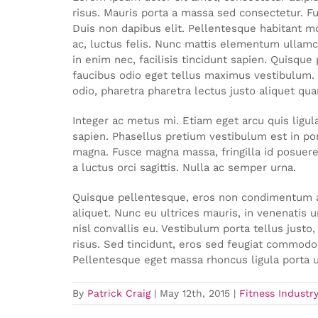
risus. Mauris porta a massa sed consectetur. F
Duis non dapibus elit. Pellentesque habitant mo
ac, luctus felis. Nunc mattis elementum ullamc
in enim nec, facilisis tincidunt sapien. Quisque 
faucibus odio eget tellus maximus vestibulum. I
odio, pharetra pharetra lectus justo aliquet qu
Integer ac metus mi. Etiam eget arcu quis ligu
sapien. Phasellus pretium vestibulum est in por
magna. Fusce magna massa, fringilla id posuere
a luctus orci sagittis. Nulla ac semper urna.
Quisque pellentesque, eros non condimentum auc
aliquet. Nunc eu ultrices mauris, in venenatis 
nisl convallis eu. Vestibulum porta tellus just
risus. Sed tincidunt, eros sed feugiat commodo, 
Pellentesque eget massa rhoncus ligula porta 
By
Patrick Craig
|
May 12th, 2015
|
Fitness Industr