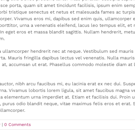
usce porta, quam sit amet tincidunt facilisis, ipsum enim sem
rbi tristique senectus et netus et malesuada fames ac turpis 
orper. Vivamus eros mi, dapibus sed enim quis, ullamcorper e
porttitor, urna a venenatis eleifend, lacus leo tempus elit, et
n eget eros et massa blandit sagittis. Nullam hendrerit, metu
am.
la ullamcorper hendrerit nec at neque. Vestibulum sed mauris 
ta. Mauris fringilla dapibus lectus vel venenatis. Nulla mauri
 at, accumsan ut erat. Phasellus commodo molestie diam at la
tor, nibh arcu faucibus mi, eu lacinia erat ex nec dui. Suspe
urna. Vivamus lobortis lorem ligula, sit amet faucibus magna v
o, a elementum urna imperdiet at. Etiam et facilisis dui. Proi
purus odio blandit neque, vitae maximus felis eros et erat. Se
ullamcorper.
y
|
0 Comments