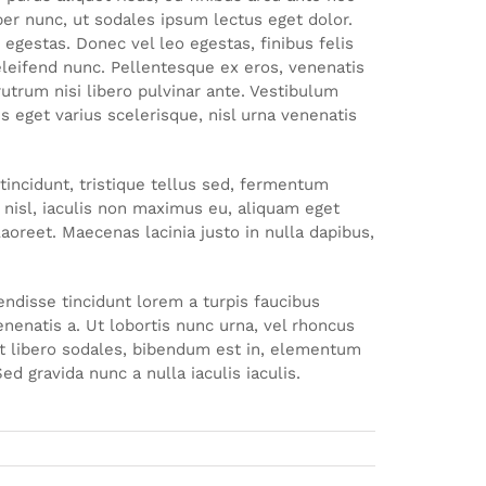
per nunc, ut sodales ipsum lectus eget dolor.
egestas. Donec vel leo egestas, finibus felis
leifend nunc. Pellentesque ex eros, venenatis
 rutrum nisi libero pulvinar ante. Vestibulum
s eget varius scelerisque, nisl urna venenatis
tincidunt, tristique tellus sed, fermentum
s nisl, iaculis non maximus eu, aliquam eget
oreet. Maecenas lacinia justo in nulla dapibus,
ndisse tincidunt lorem a turpis faucibus
enenatis a. Ut lobortis nunc urna, vel rhoncus
n ut libero sodales, bibendum est in, elementum
d gravida nunc a nulla iaculis iaculis.