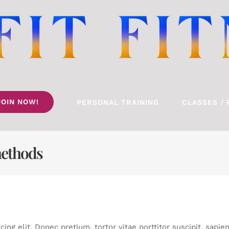
JOIN NOW!
PERSONAL TRAINING
CLASSES / 
methods
ng elit. Donec pretium, tortor vitae porttitor suscipit, sapien